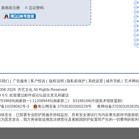
新画友注册
忘记密码
系我们
|
广告服务
|
客户投诉
|
版权说明
|
隐私权保护
|
系统设置
|
城市导航
|
艺术网
2008-2026 齐艺文化 All Rights Reserved
er 6.0, 欢迎通过邮件或论坛提出意见和建议
539669(画家群一) 112089445(画家群二) 63188168(中国美术馆联盟群)
P备10209082号-3
鲁公网安备 37030302000229号
鲁网信备3703032636358
网络安全，已部署专业防护措施并持续监控。所有安全测试行为均应事先获得书面授权
视为恶意攻击，我方将保留追溯其法律责任及索赔因防护处置而产生的一切费用的权利